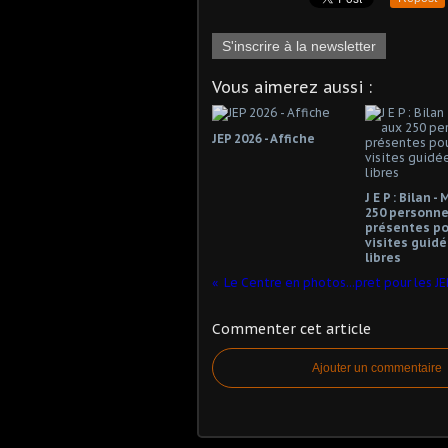
S'inscrire à la newsletter
Vous aimerez aussi :
JEP 2026 - Affiche
J E P : Bilan 
250 personn
présentes po
visites guid
libres
Le Centre en photos...pret pour les J
Commenter cet article
Ajouter un commentaire