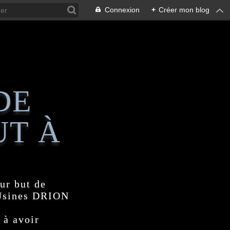
Connexion
+
Créer mon blog
DE
UT À
ur but de
 Usines DRION
 à avoir