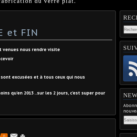
abrication du verre plat.
REC
E et FIN
SUI
t venues nous rendre visite
ecevoir
 sont excusées et à tous ceux qui nous
ns qu'en 2013 ..sur les 2 jours, c'est super pour
NEW
Abonne
nouvea
Email
0