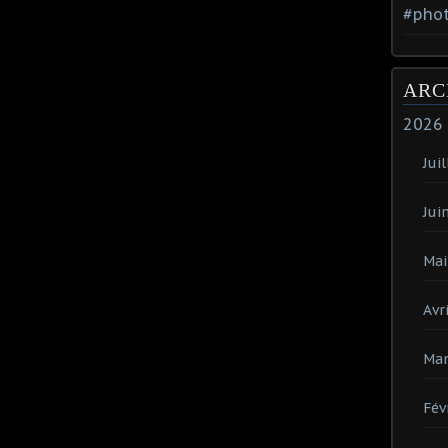
#phot
ARC
2026
Juil
Jui
Mai
Avri
Mar
Fév