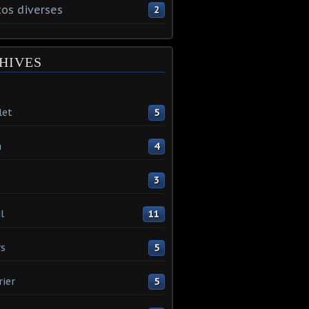
os diverses
2
HIVES
let
5
n
4
3
l
11
s
5
rier
5