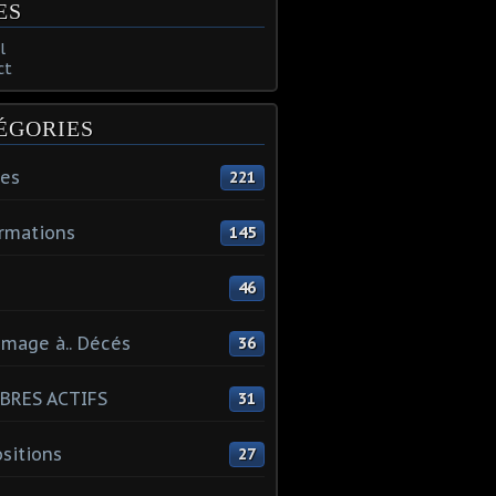
ES
l
ct
ÉGORIES
tes
221
rmations
145
46
mage à.. Décés
36
BRES ACTIFS
31
sitions
27