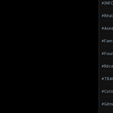
#INF
#Réal
#Ase
#Fami
#Four
#Réce
#TRA
#Coti
#Géné