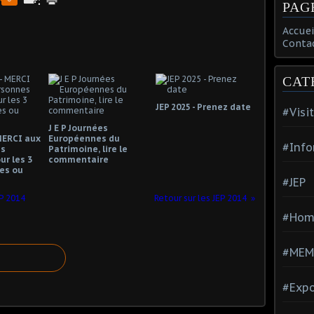
PAG
Accuei
Conta
CAT
JEP 2025 - Prenez date
#Visi
J E P Journées
- MERCI aux
Européennes du
#Info
es
Patrimoine, lire le
ur les 3
commentaire
ées ou
#JEP
EP 2014
Retour sur les JEP 2014
#Hom
#MEM
#Expo