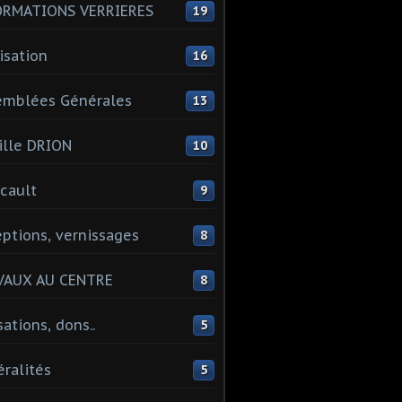
ORMATIONS VERRIERES
19
isation
16
emblées Générales
13
lle DRION
10
cault
9
ptions, vernissages
8
VAUX AU CENTRE
8
sations, dons..
5
ralités
5