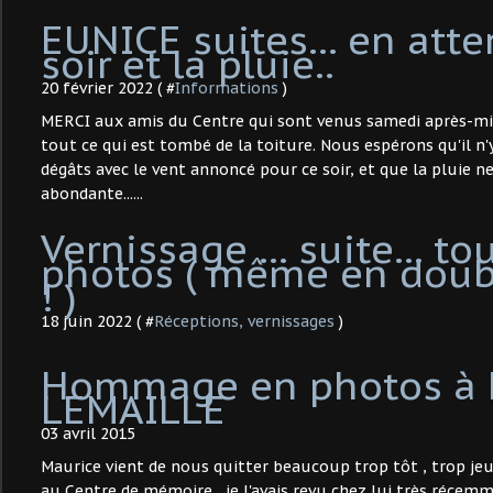
EUNICE suites... en att
soir et la pluie..
20 février 2022 ( #
Informations
)
MERCI aux amis du Centre qui sont venus samedi après-mid
tout ce qui est tombé de la toiture. Nous espérons qu'il n'
dégâts avec le vent annoncé pour ce soir, et que la pluie n
abondante......
Vernissage ... suite... to
photos ( même en doubl
! )
18 juin 2022 ( #
Réceptions, vernissages
)
Hommage en photos à 
LEMAILLE
03 avril 2015
Maurice vient de nous quitter beaucoup trop tôt , trop jeun
au Centre de mémoire , je l'avais revu chez lui très récemme