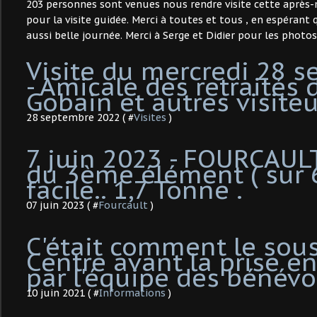
203 personnes sont venues nous rendre visite cette après-m
pour la visite guidée. Merci à toutes et tous , en espérant
aussi belle journée. Merci à Serge et Didier pour les photos
Visite du mercredi 28 
- Amicale des retraités 
Gobain et autres visiteu
28 septembre 2022 ( #
Visites
)
7 juin 2023 - FOURCAULT
du 3ème élément ( sur 6
facile.. 1,7 Tonne .
07 juin 2023 ( #
Fourcault
)
C'était comment le sous
Centre avant la prise e
par l'équipe des bénévo
10 juin 2021 ( #
Informations
)