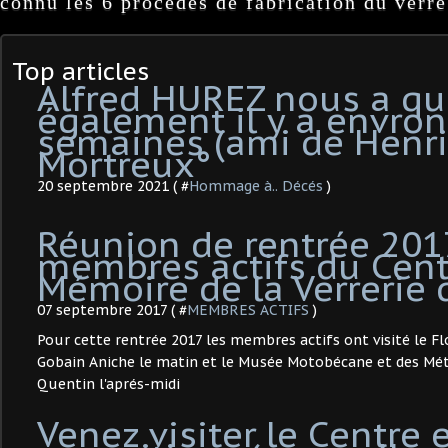
connu les 6 procédés de fabrication du verre
Top articles
Alfred HUREZ nous a qu
également il y a envron
semaines (ami de Henri
Mortreux°
20 septembre 2021 ( #
Hommage à.. Décés
)
Réunion de rentrée 201
membres actifs du Cent
Mémoire de la Verrerie 
07 septembre 2017 ( #
MEMBRES ACTIFS
)
Pour cette rentrée 2017 les membres actifs ont visité le Fl
Gobain Aniche le matin et le Musée Motobécane et des Méti
Quentin l'aprés-midi
Venez visiter le Centre 