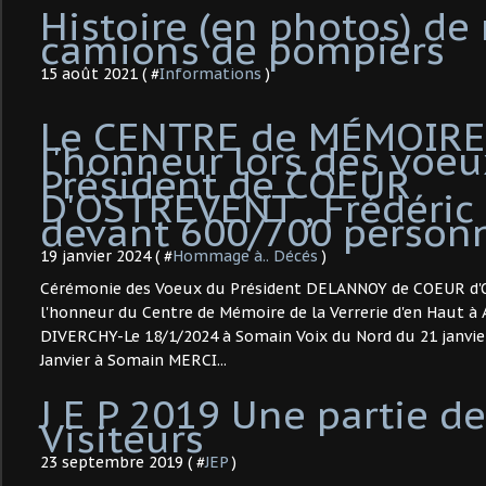
Histoire (en photos) de
camions de pompiers
15 août 2021 ( #
Informations
)
Le CENTRE de MÉMOIRE
l'honneur lors des voe
Président de COEUR
D'OSTREVENT , Frédéric
devant 600/700 person
19 janvier 2024 ( #
Hommage à.. Décés
)
Cérémonie des Voeux du Président DELANNOY de COEUR d'
l'honneur du Centre de Mémoire de la Verrerie d'en Haut à 
DIVERCHY-Le 18/1/2024 à Somain Voix du Nord du 21 janvie
Janvier à Somain MERCI...
J E P 2019 Une partie d
Visiteurs
23 septembre 2019 ( #
JEP
)