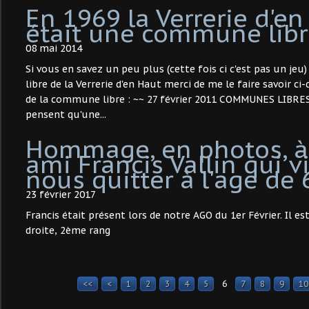
En 1969 la Verrerie d'e
était une commune libre ..
08 mai 2014
Si vous en savez un peu plus (cette fois ci c'est pas un j
libre de la Verrerie d'en Haut merci de me le faire savoir ci
de la commune libre : ~~ 27 février 2011 COMMUNES LIBR
pensent qu'une...
Hommage, en photos, à
ami Francis Vallin qui v
nous quitter à l'age de
23 février 2017
Francis était présent lors de notre AGO du 1er Février. Il es
droite, 2ème rang
<<
<
1
2
3
4
5
6
7
8
9
10