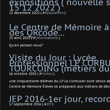
expositions ( nouvelle s
15 12 2022 )
15 décembre 2022 ( #
Réalisation
)
Le Centre de Mémoire à
des QRcode...
25 avril 2023 ( #
Informations
)
Qu'en pensez-vous?
Visite du Jour : Lycée
Professionnel LE CORBU
TOURCOING (métiers du 
16 octobre 2019 ( #
Visites
)
une cinquantaine d'élèves du LP Le Corbusier sont venus de
Centre de Mémoire Élèves se préparant aux métiers de déc
JEP 2016-1er jour, recor
17 septembre 2016 ( #
JEP
)