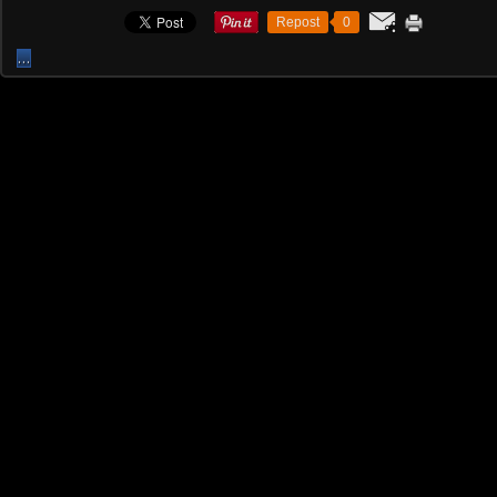
Repost
0
…