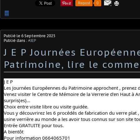
Repost
0
…
Publié le
6 Septembre 2025
Publié dans :
#JEP
J E P Journées Européenn
Patrimoine, lire le comme
J E P
Les Journées Européennes du Patrimoine approchent , prenez d
Venez visiter le Centre de Mémoire de la Verrerie d'en Haut à A
surpris(es)...
Choix entre visite libre ou visite guidée.
Vous y découvrirez les 6 procédés de fabrication du verre plat , 
usine verrière au monde a les avoir tous connus sur son site tou
Entrée GRATUITE pour tous.
A bientôt
Pour information 0664065701