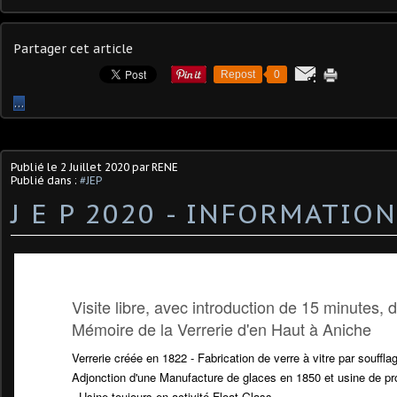
Partager cet article
Repost
0
…
Publié le
2 Juillet 2020
par RENE
Publié dans :
#JEP
J E P 2020 - INFORMATIO
Visite libre, avec introduction de 15 minutes,
Mémoire de la Verrerie d'en Haut à Aniche
Verrerie créée en 1822 - Fabrication de verre à vitre par souffla
Adjonction d'une Manufacture de glaces en 1850 et usine de pr
- Usine toujours en activité Float-Glass