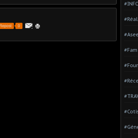
#INF
#Réal
Repost
0
#Ase
#Fami
#Four
#Réce
#TRA
#Coti
#Géné