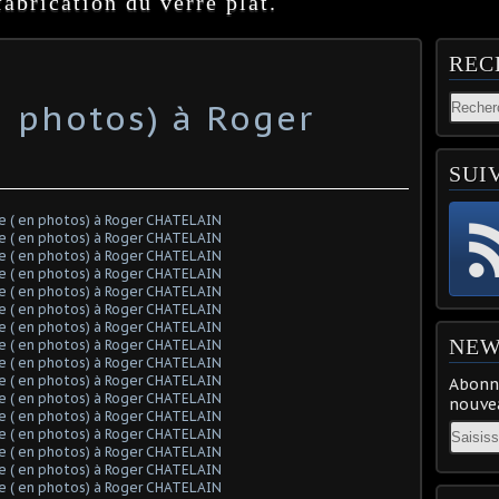
abrication du verre plat.
REC
 photos) à Roger
SUI
NEW
Abonne
nouvea
Email