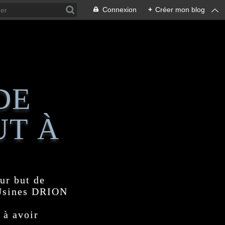
Connexion
+
Créer mon blog
DE
UT À
ur but de
 Usines DRION
 à avoir