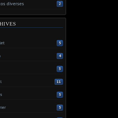
os diverses
2
HIVES
let
5
n
4
3
l
11
s
5
rier
5