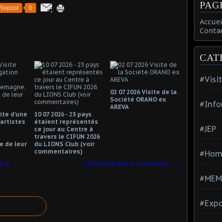
PAG
Repost
0
Accuei
Conta
CAT
#Visi
02 07 2026 Visite de la
Société ORANO ex
#Info
AREVA
site d'une
10 07 2026 - 23 pays
artistes
étaient représentés
#JEP
N
ce jour au Centre à
travers le CIFUN 2026
 de leur
du LIONS Club (voir
commentaires)
#Hom
ILLE
SAINT-GOBAIN vu autrement....
#MEM
#Expo