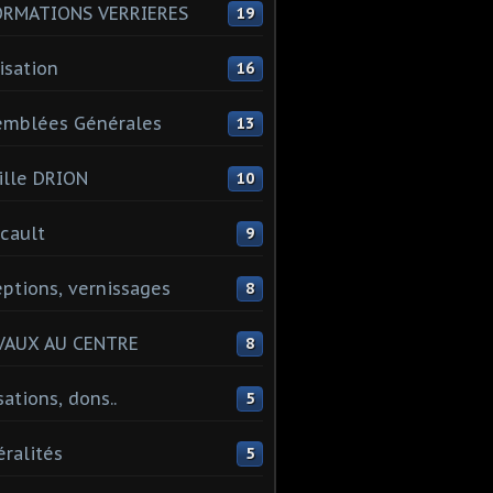
ORMATIONS VERRIERES
19
isation
16
emblées Générales
13
lle DRION
10
cault
9
ptions, vernissages
8
VAUX AU CENTRE
8
sations, dons..
5
ralités
5