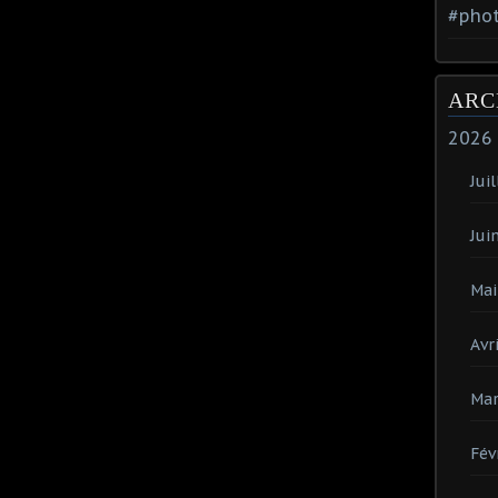
#phot
ARC
2026
Juil
Jui
Mai
Avri
Mar
Fév