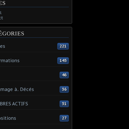
ES
l
ct
ÉGORIES
tes
221
rmations
145
46
mage à.. Décés
36
BRES ACTIFS
31
sitions
27