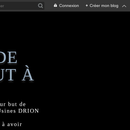
Connexion
+
Créer mon blog
DE
UT À
ur but de
 Usines DRION
 à avoir