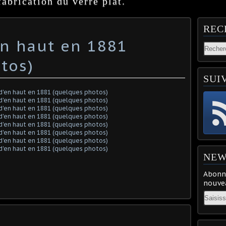
abrication du verre plat.
REC
en haut en 1881
tos)
SUI
NEW
Abonne
nouvea
Email