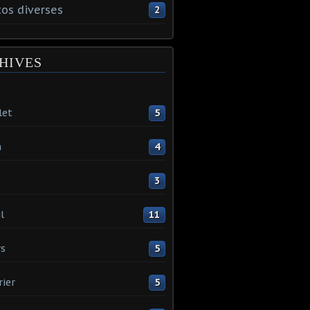
os diverses
2
HIVES
let
5
n
4
3
l
11
s
5
rier
5