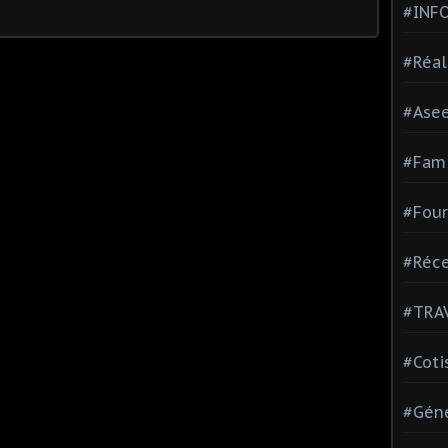
#INF
#Réal
#Ase
#Fami
#Four
#Réce
#TRA
#Coti
#Géné