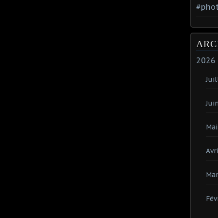
#phot
ARC
2026
Juil
Jui
Mai
Avri
Mar
Fév