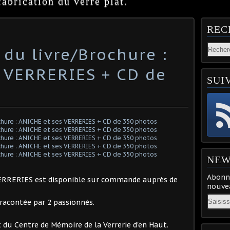
abrication du verre plat.
REC
 du livre/Brochure :
 VERRERIES + CD de
SUI
NEW
Abonne
VERRERIES est disponible sur commande auprès de
nouvea
Email
 racontée par 2 passionnés.
t du Centre de Mémoire de la Verrerie d'en Haut.