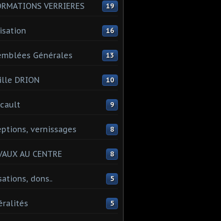
ORMATIONS VERRIERES
19
isation
16
emblées Générales
13
lle DRION
10
cault
9
ptions, vernissages
8
VAUX AU CENTRE
8
sations, dons..
5
ralités
5