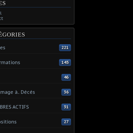
ES
l
ct
ÉGORIES
tes
221
rmations
145
46
mage à.. Décés
36
BRES ACTIFS
31
sitions
27