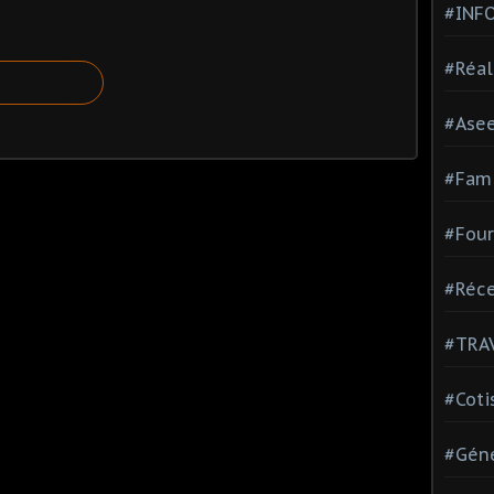
#INF
#Réal
#Ase
#Fami
#Four
#Réce
#TRA
#Coti
#Géné