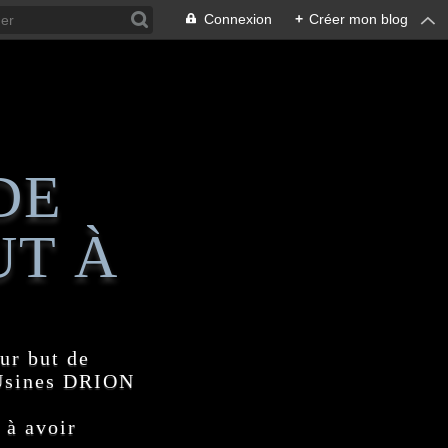
Connexion
+
Créer mon blog
DE
UT À
ur but de
 Usines DRION
 à avoir