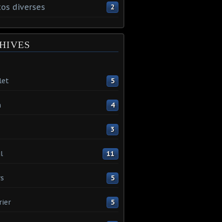
os diverses
2
HIVES
let
5
n
4
3
l
11
s
5
rier
5