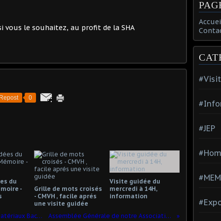
PAG
Accuei
si vous le souhaitez, au profit de la SHA
Conta
CAT
#Visi
Repost
0
#Info
#JEP
#Hom
#MEM
ées du
Visite guidée du
moire -
Grille de mots croisés
mercredi à 14H,
s
- CMVH , facile aprés
information
#Expo
une visite guidée
Visite de 25 élèves HEI Science des Matériaux Bac+3 Yncréa Lille
Assemblée Générale de notre Association de ce jour