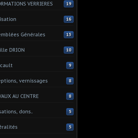
ORMATIONS VERRIERES
19
isation
16
emblées Générales
13
lle DRION
10
cault
9
ptions, vernissages
8
VAUX AU CENTRE
8
sations, dons..
5
ralités
5