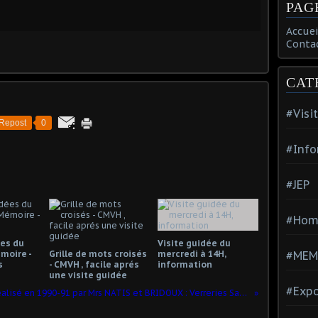
PAG
Accuei
Conta
CAT
#Visi
Repost
0
#Info
#JEP
#Hom
ées du
Visite guidée du
moire -
Grille de mots croisés
mercredi à 14H,
#MEM
s
- CMVH , facile aprés
information
une visite guidée
#Expo
Film réalisé en 1990-91 par Mrs NATIS et BRIDOUX : Verreries Saint-Martin devenues SICOVER