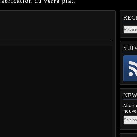
abrication du verre plat.
REC
SUI
NEW
Abonne
nouvea
Email