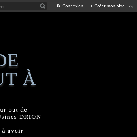
Connexion
+
Créer mon blog
DE
UT À
ur but de
 Usines DRION
 à avoir