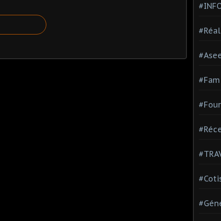
#INF
#Réal
#Ase
#Fami
#Four
#Réce
#TRA
#Coti
#Géné