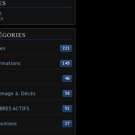
ES
l
ct
ÉGORIES
tes
221
rmations
145
46
mage à.. Décés
36
BRES ACTIFS
31
sitions
27