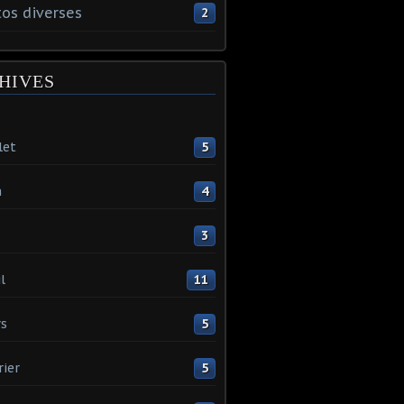
os diverses
2
HIVES
let
5
n
4
3
l
11
s
5
rier
5