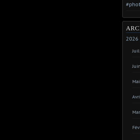
#phot
ARC
2026
Juil
Jui
Mai
Avri
Mar
Fév