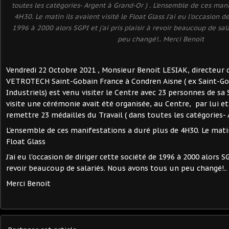
toutes les catégories- Argent à Grand-Or ) . L'ensemble de ces man
4H30. Le matin ils avaient visité le Float Glass J'ai eu l'occasion d
1996 à 2000 alors SGPI et j'ai pris plaisir à revoir beaucoup de sa
peu changé!.. Merci Benoit
Vendredi 22 Octobre 2021 , Monsieur Benoit LESIAK, directeur d
VETROTECH Saint-Gobain France à Condren Aisne ( ex Saint-Go
Industriels) est venu visiter le Centre avec 23 personnes de sa S
visite une cérémonie avait été organisée, au Centre, par lui e
remettre 23 médailles du Travail ( dans toutes les catégories- 
L'ensemble de ces manifestations a duré plus de 4H30. Le matin 
Float Glass
J'ai eu l'occasion de diriger cette société de 1996 à 2000 alors SGP
revoir beaucoup de salariés. Nous avons tous un peu changé!..
Merci Benoit