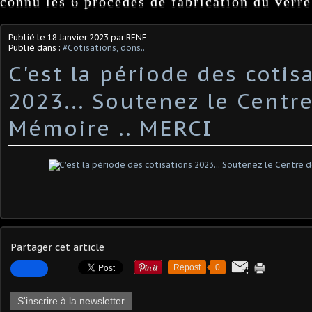
connu les 6 procédés de fabrication du verre
Publié le
18 Janvier 2023
par RENE
Publié dans :
#Cotisations, dons..
C'est la période des cotis
2023... Soutenez le Centr
Mémoire .. MERCI
Partager cet article
Repost
0
S'inscrire à la newsletter