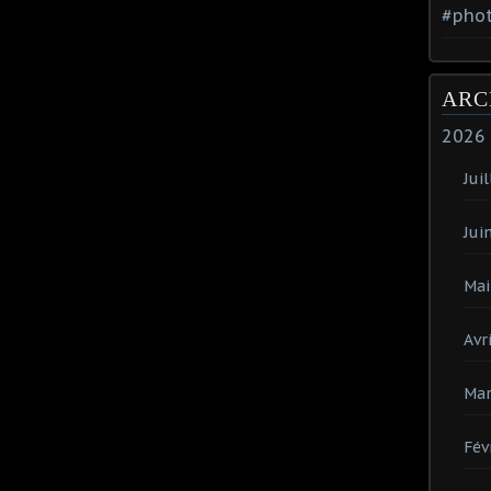
#phot
ARC
2026
Juil
Jui
Mai
Avri
Mar
Fév