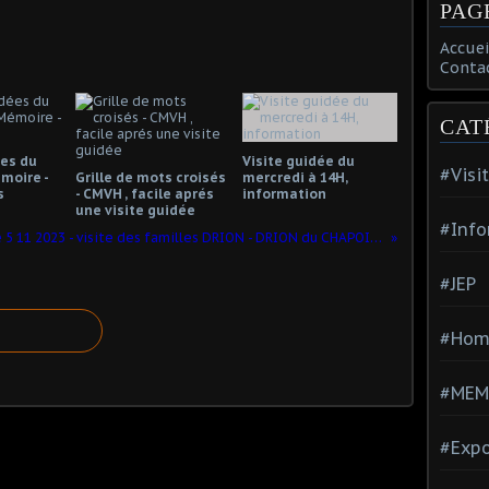
PAG
Accuei
Conta
CAT
ées du
Visite guidée du
#Visi
moire -
Grille de mots croisés
mercredi à 14H,
s
- CMVH , facile aprés
information
une visite guidée
#Info
Dimanche 5 11 2023 - visite des familles DRION - DRION du CHAPOIS - DRION OSCAR - de DORLODOT
#JEP
#Hom
#MEM
#Expo