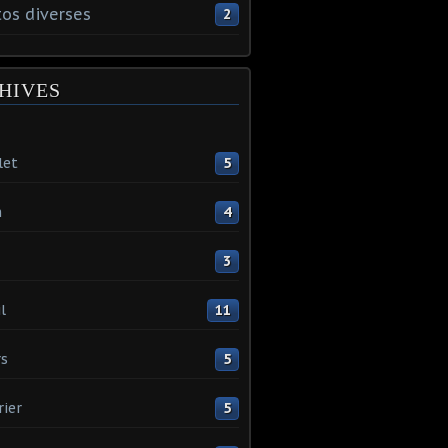
os diverses
2
HIVES
let
5
n
4
3
l
11
s
5
rier
5