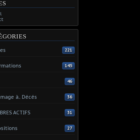
ES
l
ct
ÉGORIES
tes
221
rmations
145
46
mage à.. Décés
36
BRES ACTIFS
31
sitions
27