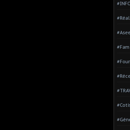
#INF
#Réal
#Ase
#Fami
#Four
#Réce
#TRA
#Coti
#Géné