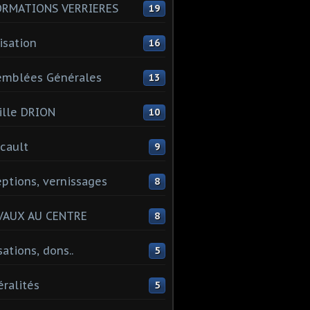
ORMATIONS VERRIERES
19
isation
16
emblées Générales
13
lle DRION
10
cault
9
ptions, vernissages
8
VAUX AU CENTRE
8
sations, dons..
5
ralités
5