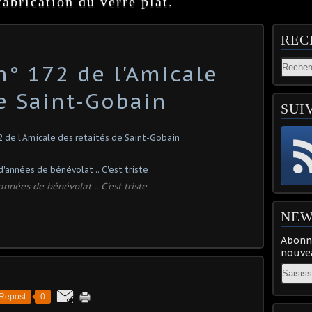
abrication du verre plat.
REC
n° 172 de l'Amicale
de Saint-Gobain
SUI
années de bénévolat .. C'est triste
NEW
Abonne
nouvea
Email
Repost
0