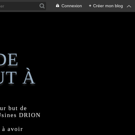
Connexion
+
Créer mon blog
DE
UT À
ur but de
 Usines DRION
 à avoir