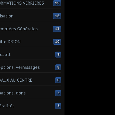
ORMATIONS VERRIERES
19
isation
16
emblées Générales
13
lle DRION
10
cault
9
ptions, vernissages
8
VAUX AU CENTRE
8
sations, dons..
5
ralités
5