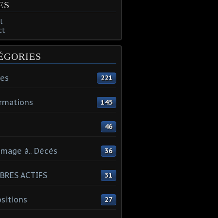
ES
l
ct
ÉGORIES
tes
221
rmations
145
46
mage à.. Décés
36
BRES ACTIFS
31
sitions
27