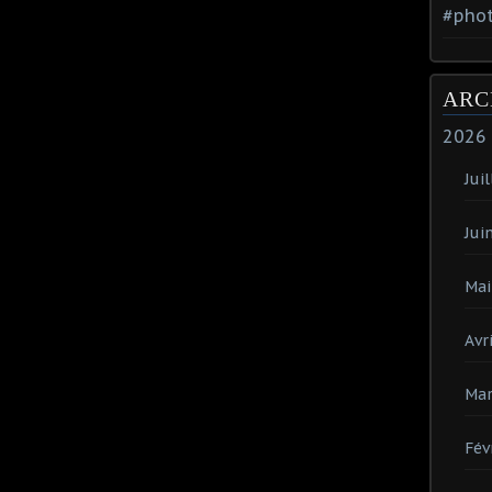
#phot
ARC
2026
Juil
Jui
Mai
Avri
Mar
Fév