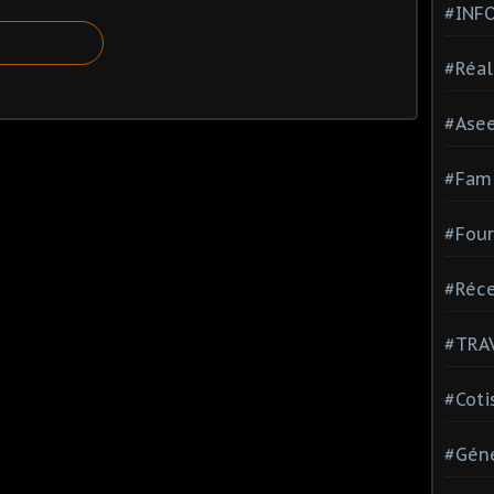
#INF
#Réal
#Ase
#Fami
#Four
#Réce
#TRA
#Coti
#Géné