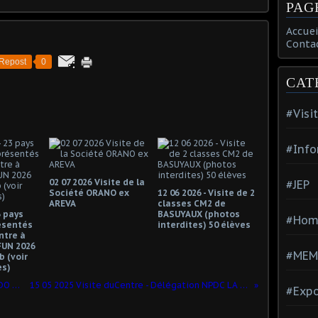
PAG
Accuei
Conta
Repost
0
CAT
#Visi
#Info
02 07 2026 Visite de la
#JEP
Société ORANO ex
12 06 2026 - Visite de 2
AREVA
classes CM2 de
3 pays
BASUYAUX (photos
#Hom
ésentés
interdites) 50 élèves
ntre à
FUN 2026
#MEM
 (voir
s)
03 05 2025 Visite du Club AGILIS RANDO de Loison Sous Lens
15 05 2025 Visite duCentre - Délégation NPDC LA RENAISSANCE FRNCAISE
#Expo