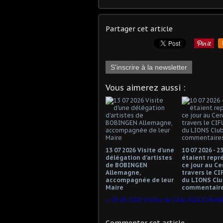
Partager cet article
S'inscrire à la newsletter
Vous aimerez aussi :
13 07 2026 Visite d'une
10 07 2026 - 2
délégation d'artistes
étaient repr
de BOBINGEN
ce jour au Ce
Allemagne,
travers le CI
accompagnée de leur
du LIONS Club
Maire
commentaire
Commenter cet article