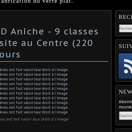
abrication du verre plat.
REC
 Aniche - 9 classes
site au Centre (220
SUI
jours
NEW
Abonne
nouvea
Email
s ont fait valoir leur droit à l'image