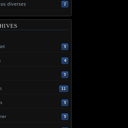
os diverses
2
HIVES
let
5
n
4
3
l
11
s
5
rier
5