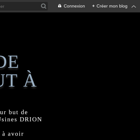
Connexion
+
Créer mon blog
DE
UT À
ur but de
 Usines DRION
 à avoir