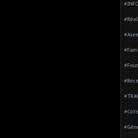
#INF
#Réal
#Ase
#Fami
#Four
#Réce
#TRA
#Coti
#Géné