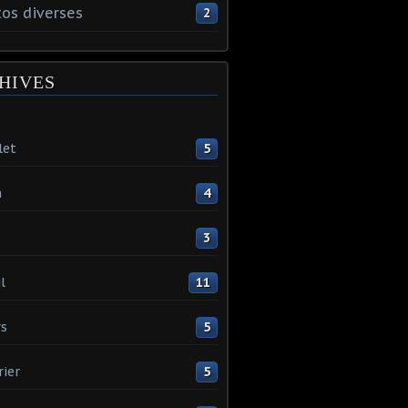
os diverses
2
HIVES
let
5
n
4
3
l
11
s
5
rier
5