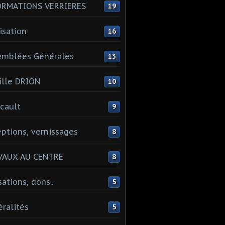
ORMATIONS VERRIERES
19
isation
16
emblées Générales
13
lle DRION
10
cault
9
ptions, vernissages
8
VAUX AU CENTRE
8
sations, dons..
5
ralités
5