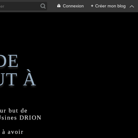
Connexion
+
Créer mon blog
DE
UT À
ur but de
 Usines DRION
 à avoir