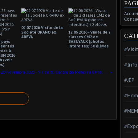
PAG
Accuei
Conta
02 07 2026 Visite de la
Société ORANO ex
12 06 2026 - Visite de 2
CAT
AREVA
classes CM2 de
3 pays
BASUYAUX (photos
ésentés
interdites) 50 élèves
#Visi
ntre à
FUN 2026
 (voir
#Info
s)
20 Novembre 2025 - Visite du Centre de Mémoire CMVH D'Aniche, de membres du CA de l'Amicale des retraités de Saint-Gobain
#JEP
#Hom
#MEM
#Expo