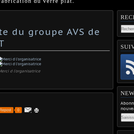
abrication du verre plat.
REC
ite du groupe AVS de
T
SUI
erci d l'organisatrice
NEW
Abonne
nouvea
Repost
0
Email