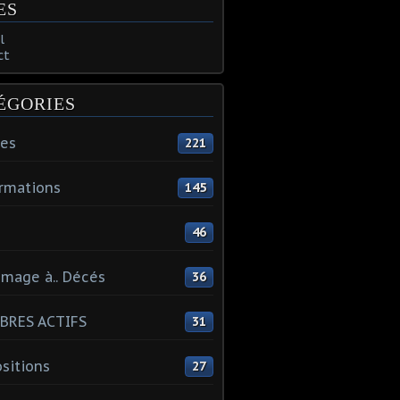
ES
l
ct
ÉGORIES
tes
221
rmations
145
46
mage à.. Décés
36
BRES ACTIFS
31
sitions
27