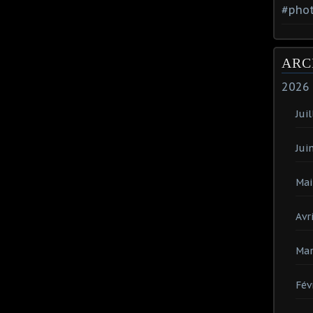
#phot
ARC
2026
Juil
Jui
Mai
Avri
Mar
Fév