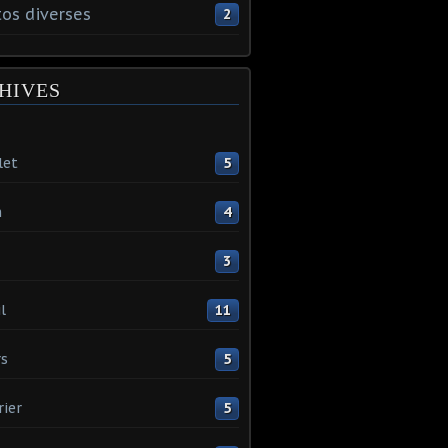
os diverses
2
HIVES
let
5
n
4
3
l
11
s
5
rier
5