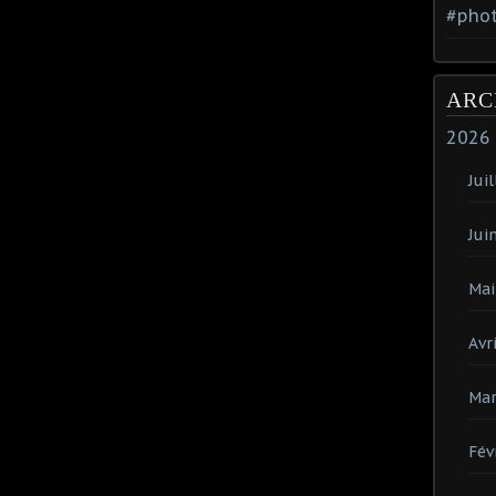
#phot
ARC
2026
Juil
Jui
Mai
Avri
Mar
Fév