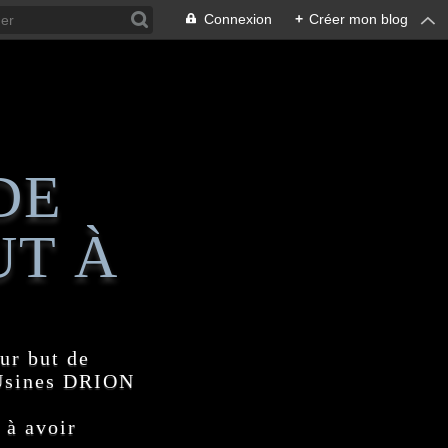
Connexion
+
Créer mon blog
DE
UT À
ur but de
 Usines DRION
 à avoir