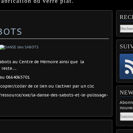
abrication du verre plat.
REC
BOTS
SUI
 sabots au Centre de Mémoire ainsi que la
este.....
 au 0664065701
copier/coller de ce lien ou l'activer par un clic
NEW
/ressource/xxe/la-danse-des-sabots-et-le-polissage-
Abonne
nouvea
Email