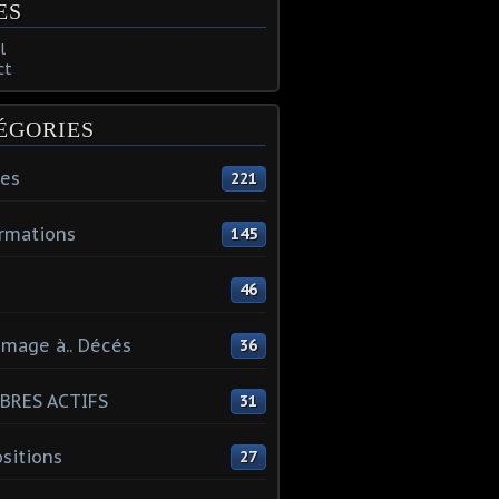
ES
l
ct
ÉGORIES
tes
221
rmations
145
46
mage à.. Décés
36
BRES ACTIFS
31
sitions
27