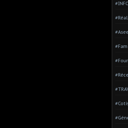
#INF
#Réal
#Ase
#Fami
#Four
#Réce
#TRA
#Coti
#Géné