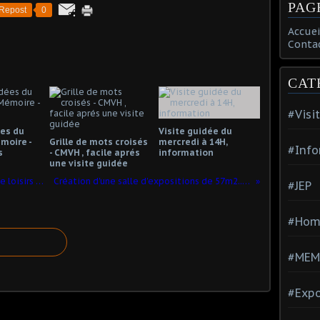
PAG
Repost
0
Accuei
Conta
CAT
#Visi
ées du
Visite guidée du
moire -
Grille de mots croisés
mercredi à 14H,
#Info
s
- CMVH , facile aprés
information
une visite guidée
Visite du Club Animation Sociale et de loisirs de Carnières du 13 octobre 2021
Création d'une salle d'expositions de 57m2... dans un ancien local d'archives
#JEP
#Hom
#MEM
#Expo