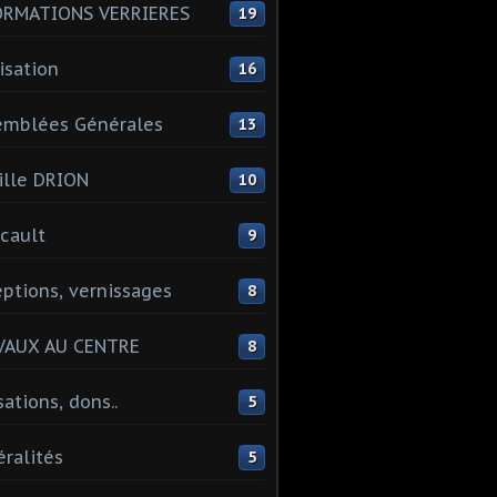
ORMATIONS VERRIERES
19
isation
16
emblées Générales
13
lle DRION
10
cault
9
ptions, vernissages
8
VAUX AU CENTRE
8
sations, dons..
5
ralités
5