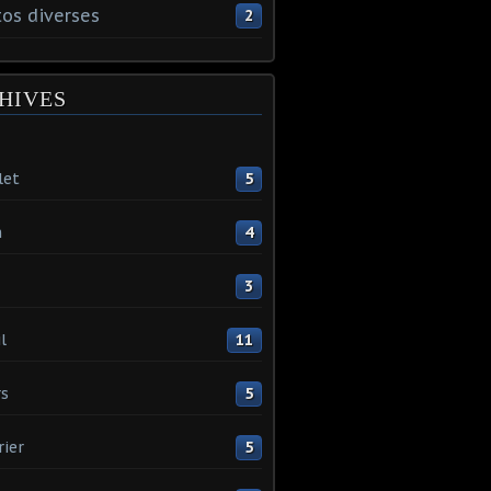
os diverses
2
HIVES
let
5
n
4
3
l
11
s
5
rier
5