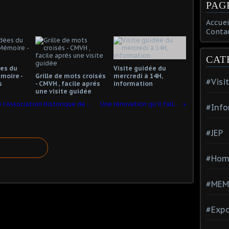
PAG
Accuei
Conta
CAT
ées du
Visite guidée du
moire -
Grille de mots croisés
mercredi à 14H,
#Visi
s
- CMVH , facile aprés
information
une visite guidée
Vincent DERING , 56 ans , Président de l'Association Historique de Saint-Gobain nous a quitté cette nuit
Une rénovation qu'il fallait aussi faire ....
#Info
#JEP
#Hom
#MEM
#Expo