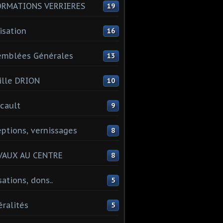
ORMATIONS VERRIERES
19
isation
16
emblées Générales
13
lle DRION
10
cault
9
ptions, vernissages
8
VAUX AU CENTRE
8
sations, dons..
5
ralités
5