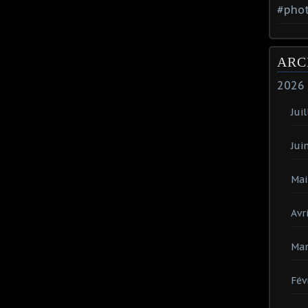
#phot
ARC
2026
Juil
Jui
Mai
Avri
Mar
Fév