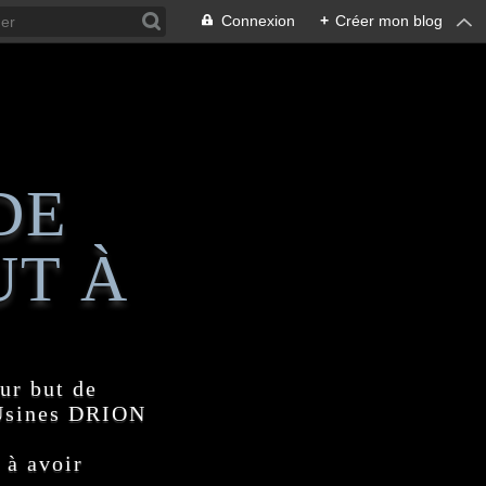
Connexion
+
Créer mon blog
DE
UT À
ur but de
 Usines DRION
 à avoir