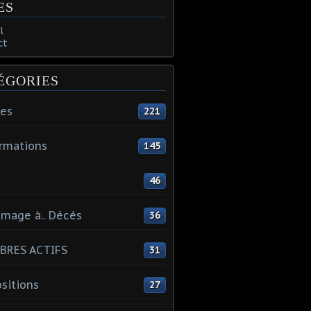
ES
l
ct
ÉGORIES
tes
221
rmations
145
46
mage à.. Décés
36
BRES ACTIFS
31
sitions
27