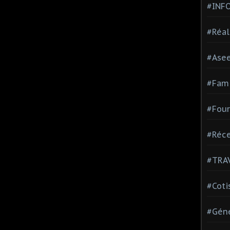
#INF
#Réal
#Ase
#Fami
#Four
#Réce
#TRA
#Coti
#Géné