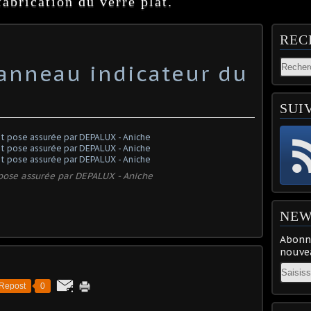
abrication du verre plat.
REC
anneau indicateur du
SUI
 pose assurée par DEPALUX - Aniche
NEW
Abonne
nouvea
Email
Repost
0