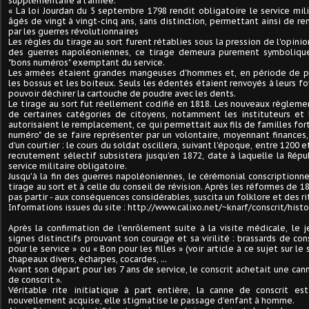
supplémentaire à l’armée.
« La loi Jourdan du 5 septembre 1798 rendit obligatoire le service mi
âgés de vingt à vingt-cinq ans, sans distinction, permettant ainsi de r
par les guerres révolutionnaires
Les règles du tirage au sort furent rétablies sous la pression de l'opinion,
des guerres napoléoniennes, ce tirage demeura purement symbolique,
"bons numéros" exemptant du service.
Les armées étaient grandes mangeuses d'hommes et, en période de 
les bossus et les boiteux. Seuls les édentés étaient renvoyés à leurs foye
pouvoir déchirer la cartouche de poudre avec les dents.
Le tirage au sort fut réellement codifié en 1818. Les nouveaux règlem
de certaines catégories de citoyens, notamment les instituteurs et l
autorisaient le remplacement, ce qui permettait aux fils de familles for
numéro" de se faire représenter par un volontaire, moyennant finances,
d'un courtier : le cours du soldat oscillera, suivant l'époque, entre 1200
recrutement sélectif subsistera jusqu'en 1872, date à laquelle la Répub
service militaire obligatoire.
Jusqu'à la fin des guerres napoléoniennes, le cérémonial conscriptionne
tirage au sort et à celle du conseil de révision. Après les réformes de 181
pas partir - aux conséquences considérables, suscita un folklore et des ri
Informations issues du site : http://www.calixo.net/~knarf/conscrit/histo
Après la confirmation de l'enrôlement suite à la visite médicale, le 
signes distinctifs prouvant son courage et sa virilité : brassards de con
pour le service » ou « Bon pour les filles » (voir article à ce sujet sur le
chapeaux divers, écharpes, cocardes, ...
Avant son départ pour les 7 ans de service, le conscrit achetait une ca
de conscrit ».
Véritable rite initiatique à part entière, la canne de conscrit es
nouvellement acquise, elle stigmatise le passage d’enfant à homme.