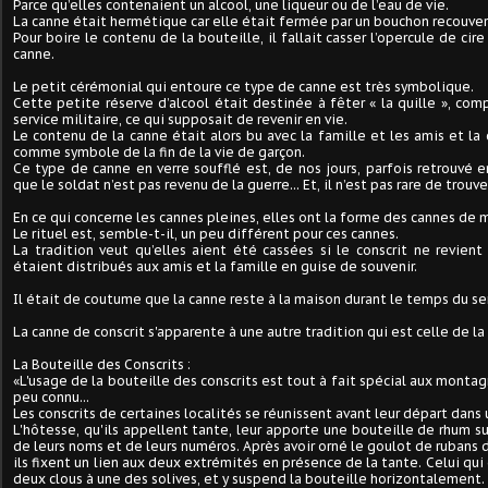
Parce qu’elles contenaient un alcool, une liqueur ou de l’eau de vie.
La canne était hermétique car elle était fermée par un bouchon recouvert
Pour boire le contenu de la bouteille, il fallait casser l’opercule de cir
canne.
Le petit cérémonial qui entoure ce type de canne est très symbolique.
Cette petite réserve d’alcool était destinée à fêter « la quille », com
service militaire, ce qui supposait de revenir en vie.
Le contenu de la canne était alors bu avec la famille et les amis et l
comme symbole de la fin de la vie de garçon.
Ce type de canne en verre soufflé est, de nos jours, parfois retrouvé e
que le soldat n’est pas revenu de la guerre... Et, il n’est pas rare de trouv
En ce qui concerne les cannes pleines, elles ont la forme des cannes de
Le rituel est, semble-t-il, un peu différent pour ces cannes.
La tradition veut qu’elles aient été cassées si le conscrit ne revien
étaient distribués aux amis et la famille en guise de souvenir.
Il était de coutume que la canne reste à la maison durant le temps du se
La canne de conscrit s'apparente à une autre tradition qui est celle de la
La Bouteille des Conscrits :
«L'usage de la bouteille des conscrits est tout à fait spécial aux montagn
peu connu...
Les conscrits de certaines localités se réunissent avant leur départ dans 
L'hôtesse, qu'ils appellent tante, leur apporte une bouteille de rhum sur 
de leurs noms et de leurs numéros. Après avoir orné le goulot de rubans
ils fixent un lien aux deux extrémités en présence de la tante. Celui qui 
deux clous à une des solives, et y suspend la bouteille horizontalement.