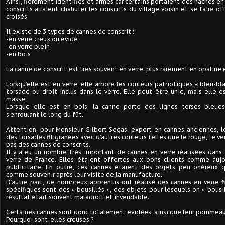
Ainsi, fièrement identifiés et armés car certains portaient des haches en 
conscrits allaient chahuter les conscrits du village voisin et se faire of
croisés.
Il existe de 3 types de cannes de conscrit :
-en verre creux ou évidé
-en verre plein
-en bois
La canne de conscrit est très souvent en verre, plus rarement en opaline e
Lorsqu’elle est en verre, elle arbore les couleurs patriotiques « bleu-bl
torsadé ou droit inclus dans le verre. Elle peut être unie, mais elle 
masse.
Lorsque elle est en bois, la canne porte des lignes torses bleues
s’enroulant le long du fût.
Attention, pour Monsieur Gilbert Segas, expert en cannes anciennes, l
des torsades filigranées avec d’autres couleurs telles que le rouge, le ver
pas des cannes de conscrits.
Il y a eu un nombre très important de cannes en verre réalisées dans
verre de France. Elles étaient offertes aux bons clients comme auj
publicitaire. En outre, ces cannes étaient des objets peu onéreux q
comme souvenir après leur visite de la manufacture.
D’autre part, de nombreux apprentis ont réalisé des cannes en verre f
spécifiques sont des « bousillés », des objets pour lesquels on « bousi
résultat était souvent maladroit et invendable.
Certaines cannes sont donc totalement évidées, ainsi que leur pommeau
Pourquoi sont-elles creuses ?